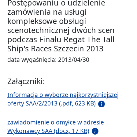
Postępowaniu o udzielenie
zamówienia na usługi
kompleksowe obsługi
scenotechnicznej dwóch scen
podczas Finału Regat The Tall
Ship's Races Szczecin 2013
data wygaśnięcia: 2013/04/30
Załączniki:
Informacja o wyborze najkorzystniejszej
oferty SAA/2/2013 (.pdf, 623 KB)
zawiadomienie o omyłce w adresie
Wykonawcy SAA (docx, 17 KB)