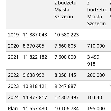
z budżetu
z
Miasta
budżetu
Szczecin
Miasta
Szczecin
2019
11 887 043
10 580 223
2020
8 370 805
7 660 805
710 000
2021
11 822 182
7 600 000
3 499
918
2022
9 638 992
8 058 145
200 000
2023
10 918 121
9 247 887
2024
14 877 817
12 307 497
10 640
Plan
11 557 430
10 106 784
195 000